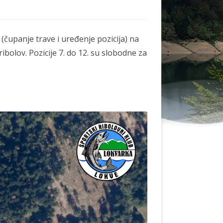
KAKO DO NAS
SMJEŠTAJ (TZ-LOKVE.HR)
(čupanje trave i uređenje pozicija) na
ribolov. Pozicije 7. do 12. su slobodne za