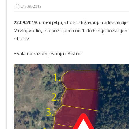
SPIN
21/09/2019
JE
FOTOGRAFIJE
22.09.2019. u nedjelju
, zbog održavanja radne akcije 
Mrzloj Vodici, na pozicijama od 1. do 6. nije dozvoljen 
ribolov.
Hvala na razumijevanju i Bistro!