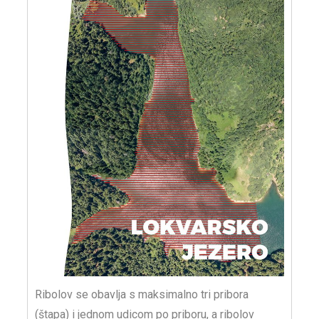
Ribolov se obavlja s maksimalno tri pribora
(štapa) i jednom udicom po priboru, a ribolov