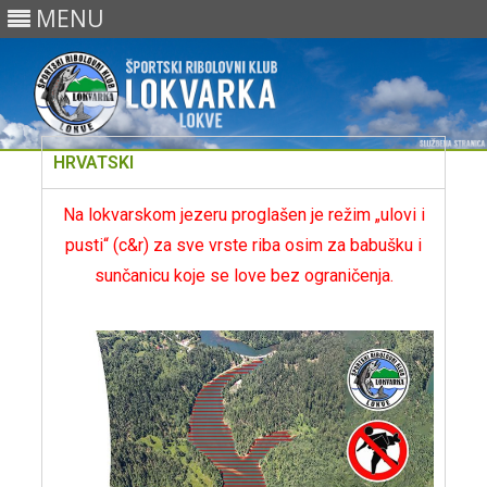
MENU
Skip
HRVATSKI
to
content
Na lokvarskom jezeru proglašen je režim „ulovi i
pusti“ (c&r) za sve vrste riba osim za babušku i
sunčanicu koje se love bez ograničenja.