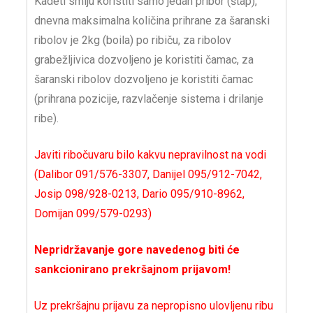
Kadeti smiju koristiti samo jedan pribor (štap),
dnevna maksimalna količina prihrane za šaranski
ribolov je 2kg (boila) po ribiču, za ribolov
grabežljivica dozvoljeno je koristiti čamac, za
šaranski ribolov dozvoljeno je koristiti čamac
(prihrana pozicije, razvlačenje sistema i drilanje
ribe).
Javiti ribočuvaru bilo kakvu nepravilnost na vodi
(Dalibor 091/576-3307, Danijel 095/912-7042,
Josip 098/928-0213, Dario 095/910-8962,
Domijan 099/579-0293)
Nepridržavanje gore navedenog biti će
sankcionirano prekršajnom prijavom!
Uz prekršajnu prijavu za nepropisno ulovljenu ribu