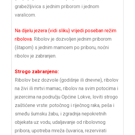
grabežljivica s jednim priborom i jednom
varalicom.
Na dijelu jezera (vidi sliku) vrijedi poseban režim
ribolova.
Ribolov je dozvoljen jednim priborom
(štapom) s jednim mamcem po priboru, noćni
ribolov je zabranjen.
Strogo zabranjeno:
Ribolov bez dozvole (godišnje ili dnevne), ribolov
na živi ili mrtvi mamac, ribolov na svim potocima i
jezercima na području Općine Lokve, loviti strogo
zaštićene vrste: potočnog i riječnog raka, peša i
smeđu šumsku žabu, i zgradnja nepokretnih
objekata uz vodu, udaljavanje od ribolovnog
pribora, upotreba mreža čuvarica, rezervirati