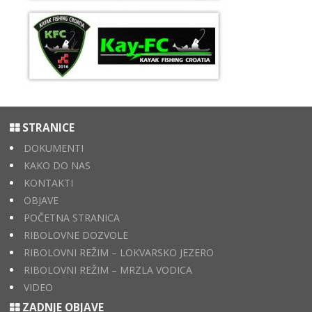
STRANICE
DOKUMENTI
KAKO DO NAS
KONTAKTI
OBJAVE
POČETNA STRANICA
RIBOLOVNE DOZVOLE
RIBOLOVNI REŽIM – LOKVARSKO JEZERO
RIBOLOVNI REŽIM – MRZLA VODICA
VIDEO
ZADNJE OBJAVE