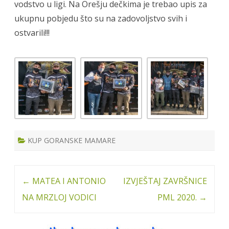
vodstvo u ligi. Na Orešju dečkima je trebao upis za
ukupnu pobjedu što su na zadovoljstvo svih i
ostvarili!!!
KUP GORANSKE MAMARE
Post
←
MATEA I ANTONIO
IZVJEŠTAJ ZAVRŠNICE
navigation
NA MRZLOJ VODICI
PML 2020.
→