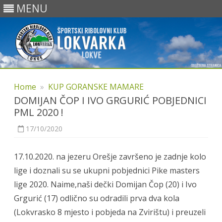
MENU
Skip
to
Home
»
KUP GORANSKE MAMARE
content
DOMIJAN ČOP I IVO GRGURIĆ POBJEDNICI
PML 2020 !
17/10/2020
17.10.2020. na jezeru Orešje završeno je zadnje kolo
lige i doznali su se ukupni pobjednici Pike masters
lige 2020. Naime,naši dečki Domijan Čop (20) i Ivo
Grgurić (17) odlično su odradili prva dva kola
(Lokvrasko 8 mjesto i pobjeda na Zvirištu) i preuzeli