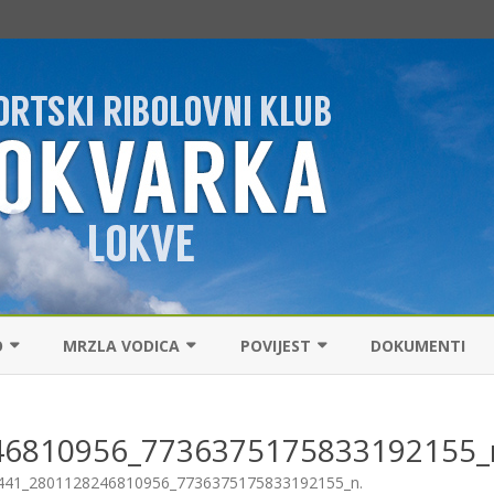
Skip
to
O
MRZLA VODICA
POVIJEST
DOKUMENTI
content
 REŽIM
RIBOLOVNI REŽIM
POVIJEST KLUBA
46810956_7736375175833192155_
RIBOLOV
ŠARANSKI RIBOLOV
SVJETSKI REKORD PASTRVE
441_2801128246810956_7736375175833192155_n
.