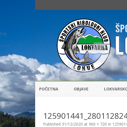
POČETNA
OBJAVE
LOKVARSK
RIBOLOVNI
125901441_28011282
ŠARANSKI 
Published
31/12/2020
at
960 × 720
in
125901