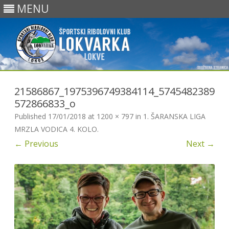
MENU
Skip
to
21586867_1975396749384114_5745482389
content
572866833_o
Published
17/01/2018
at
1200 × 797
in
1. ŠARANSKA LIGA
MRZLA VODICA 4. KOLO
.
← Previous
Next →