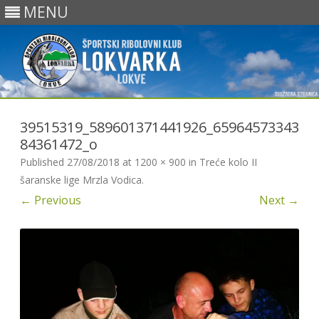
MENU
Skip
to
39515319_589601371441926_65964573343
content
84361472_o
Published
27/08/2018
at
1200 × 900
in
Treće kolo II
šaranske lige Mrzla Vodica
.
← Previous
Next →