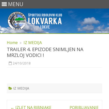
MENU
Skip
to
Home
»
IZ MEDIJA
content
TRAILER 4. EPIZODE SNIMLJEN NA
MRZLOJ VODICI !
24/10/2018
IZ MEDIJA
Post
←
IZLET NA RIBNJAKE
PORIBLJAVANJE