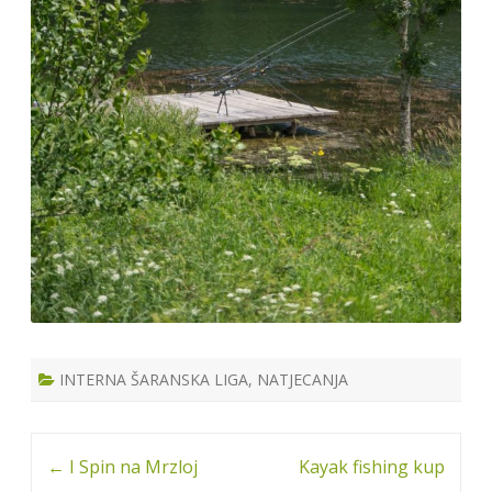
INTERNA ŠARANSKA LIGA
,
NATJECANJA
Post
←
I Spin na Mrzloj
Kayak fishing kup
navigation