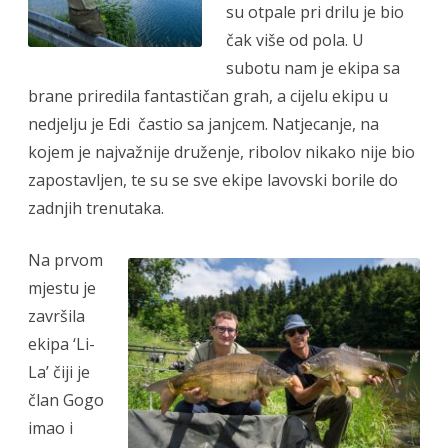
su otpale pri drilu je bio
čak više od pola. U
subotu nam je ekipa sa
brane priredila fantastičan grah, a cijelu ekipu u
nedjelju je Edi častio sa janjcem. Natjecanje, na
kojem je najvažnije druženje, ribolov nikako nije bio
zapostavljen, te su se sve ekipe lavovski borile do
zadnjih trenutaka.
Na prvom
mjestu je
završila
ekipa ‘Li-
La’ čiji je
član Gogo
imao i