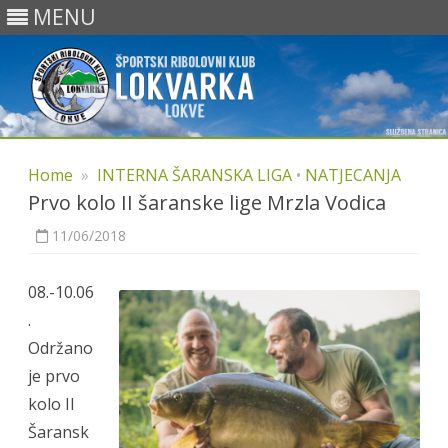
MENU
Skip
to
Home
»
INTERNA ŠARANSKA LIGA
•
NATJECANJA
content
Prvo kolo II šaranske lige Mrzla Vodica
11/06/2018
08.-10.06
.
Održano
je prvo
kolo II
Šaransk