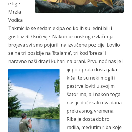
e lige
Mrzla
Vodica.
Takmičilo se sedam ekipa od kojih su jedni bili i
gosti iz RD Kočevje. Nakon brzinskog izvlačenja
brojeva svi smo pojurili na izvučene pozicije. Lovilo
se na tri pozicije na ‘štalama’, tri kod ‘breza’ i
naravno naši dragi kuhari na brani. Prvu noć nas je l
ijepo oprala dosta jaka
kiša, te su neki mogli i
pastrve loviti u svojim
šatorima, ali nakon toga
nas je dočekalo dva dana
prekrasnog vremena.
Riba je dosta dobro
radila, međutim riba koje