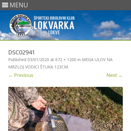
MENU
Skip
to
DSC02941
content
Published
03/01/2020
at
672 × 1200
in
MEGA ULOV NA
MRZLOJ VODICI ŠTUKA 123CM
.
← Previous
Next →