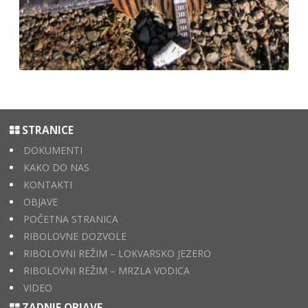
STRANICE
DOKUMENTI
KAKO DO NAS
KONTAKTI
OBJAVE
POČETNA STRANICA
RIBOLOVNE DOZVOLE
RIBOLOVNI REŽIM – LOKVARSKO JEZERO
RIBOLOVNI REŽIM – MRZLA VODICA
VIDEO
ZADNJE OBJAVE