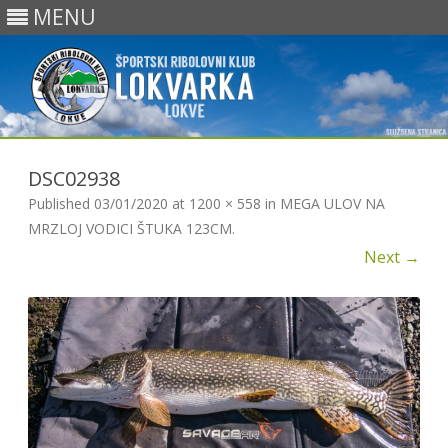
MENU
Skip
to
DSC02938
content
Published
03/01/2020
at
1200 × 558
in
MEGA ULOV NA
MRZLOJ VODICI ŠTUKA 123CM
.
Next →