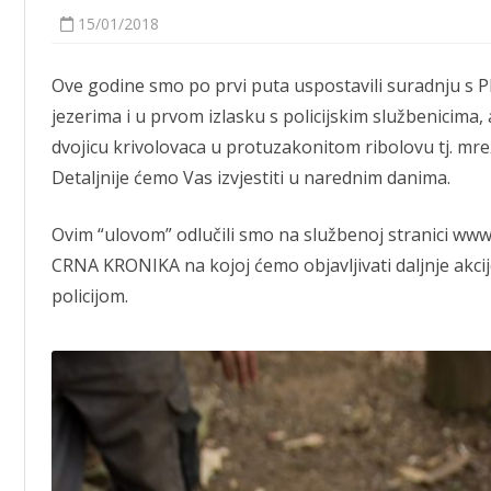
SPIN
15/01/2018
JE
FOTOGRAFIJE
Ove godine smo po prvi puta uspostavili suradnju s P
jezerima i u prvom izlasku s policijskim službenicima, 
dvojicu krivolovaca u protuzakonitom ribolovu tj. mr
Detaljnije ćemo Vas izvjestiti u narednim danima.
Ovim “ulovom” odlučili smo na službenoj stranici www
CRNA KRONIKA na kojoj ćemo objavljivati daljnje akcij
policijom.