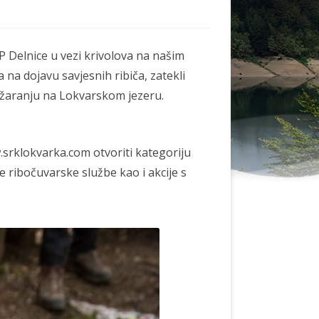
KAKO DO NAS
SMJEŠTAJ (TZ-LOKVE.HR)
P Delnice u vezi krivolova na našim
a na dojavu savjesnih ribiča, zatekli
ežaranju na Lokvarskom jezeru.
.srklokvarka.com otvoriti kategoriju
e ribočuvarske službe kao i akcije s