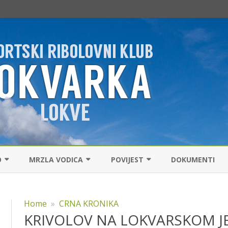
Skip
to
O
MRZLA VODICA
POVIJEST
DOKUMENTI
content
 REŽIM
RIBOLOVNI REŽIM
POVIJEST KLUBA
Home
»
CRNA KRONIKA
RIBOLOV
ŠARANSKI RIBOLOV
SVJETSKI REKORD PASTRVE
KRIVOLOV NA LOKVARSKOM J