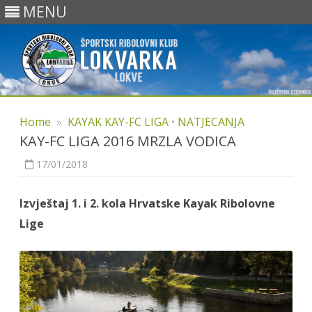
MENU
Skip
to
Home
»
KAYAK KAY-FC LIGA
•
NATJECANJA
content
KAY-FC LIGA 2016 MRZLA VODICA
17/01/2018
Izvještaj 1. i 2. kola Hrvatske Kayak Ribolovne
Lige