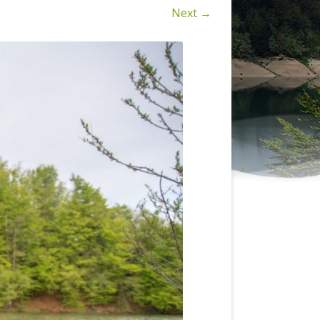
KAKO DO NAS
Next →
SMJEŠTAJ (TZ-LOKVE.HR)