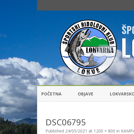
POČETNA
OBJAVE
LOKVARSK
RIBOLOVNI
DSC06795
ŠARANSKI 
Published
24/05/2021
at
1200 × 800
in
KAMPA