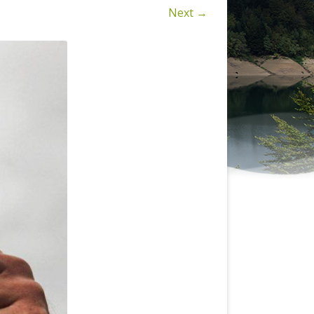
KAKO DO NAS
Next →
SMJEŠTAJ (TZ-LOKVE.HR)