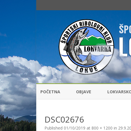
POČETNA
OBJAVE
LOKVARSK
RIBOLOVNI
DSC02676
ŠARANSKI 
Published
01/10/2019
at
800 × 1200
in
29.9.