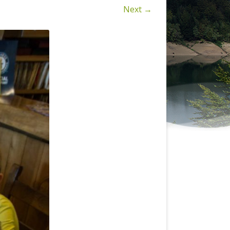
KAKO DO NAS
Next →
SMJEŠTAJ (TZ-LOKVE.HR)