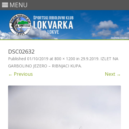
MENU
Skip
to
DSC02632
content
Published
01/10/2019
at
800 × 1200
in
29.9.2019. IZLET NA
GARBOLINO JEZERO – RIBNJACI KUPA
.
← Previous
Next →