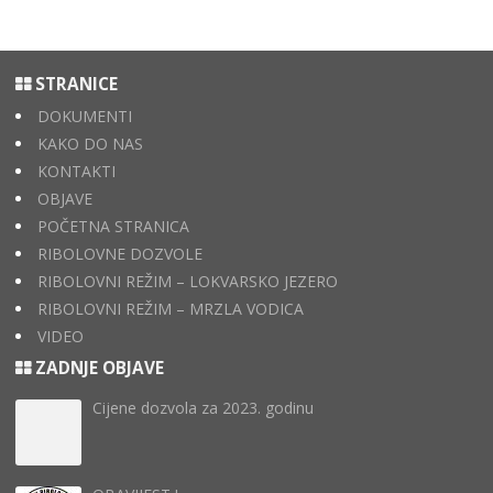
STRANICE
DOKUMENTI
KAKO DO NAS
KONTAKTI
OBJAVE
POČETNA STRANICA
RIBOLOVNE DOZVOLE
RIBOLOVNI REŽIM – LOKVARSKO JEZERO
RIBOLOVNI REŽIM – MRZLA VODICA
VIDEO
ZADNJE OBJAVE
Cijene dozvola za 2023. godinu