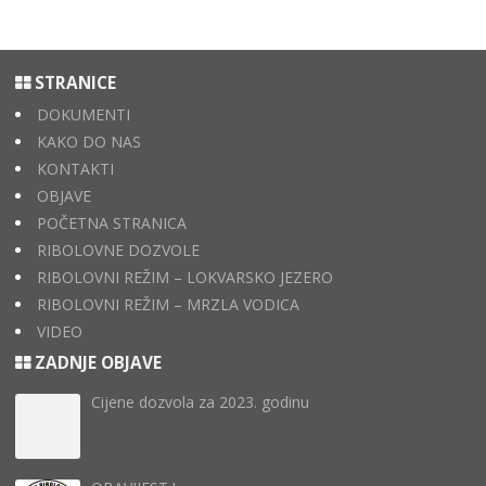
STRANICE
DOKUMENTI
KAKO DO NAS
KONTAKTI
OBJAVE
POČETNA STRANICA
RIBOLOVNE DOZVOLE
RIBOLOVNI REŽIM – LOKVARSKO JEZERO
RIBOLOVNI REŽIM – MRZLA VODICA
VIDEO
ZADNJE OBJAVE
Cijene dozvola za 2023. godinu