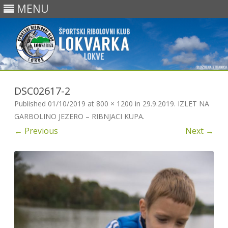
MENU
Skip
to
DSC02617-2
content
Published
01/10/2019
at
800 × 1200
in
29.9.2019. IZLET NA
GARBOLINO JEZERO – RIBNJACI KUPA
.
← Previous
Next →